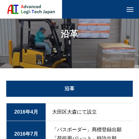
沿
革
沿革
2016年4月
大田区大森にて設立
「パスボーダー」商標登録出願
2016年7月
「荷役用パレット」特許出願