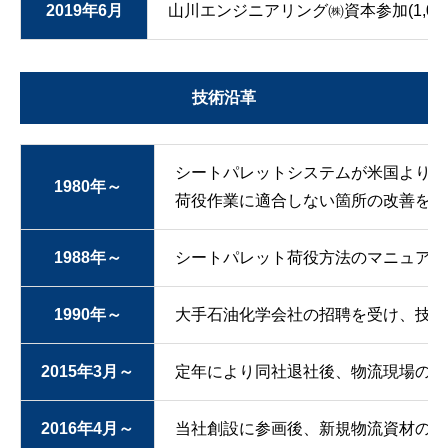
2019年6月
山川エンジニアリング㈱資本参加(1,00
技術沿革
シートパレットシステムが米国より紹
1980年～
荷役作業に適合しない箇所の改善を主
1988年～
シートパレット荷役方法のマニュアル
1990年～
大手石油化学会社の招聘を受け、技術
2015年3月～
定年により同社退社後、物流現場の実
2016年4月～
当社創設に参画後、新規物流資材の開